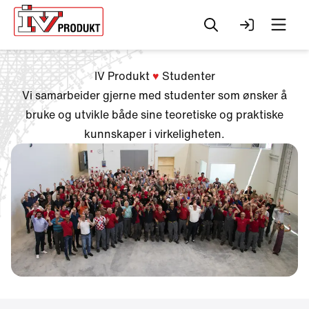
Søk
Logg inn
Men
IV Produkt
♥
Studenter
Vi samarbeider gjerne med studenter som ønsker å
bruke og utvikle både sine teoretiske og praktiske
kunnskaper i virkeligheten.
Change to
English?
Your browser has a