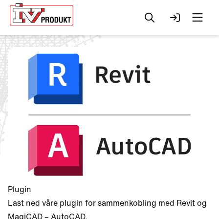
Søk
Logg inn
Men
Change to
Plugin
English?
Last ned våre plugin for sammenkobling med Revit og
Your browser has a
MagiCAD – AutoCAD.