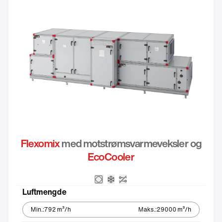
Flexomix
med motstrømsvarmeveksler og
EcoCooler
Motstrømsveksler
Integrert kjøleaggregat – Ec
Uten automatikk
Luftmengde
Min.
:
792
m³/h
Maks.
:
29000
m³/h