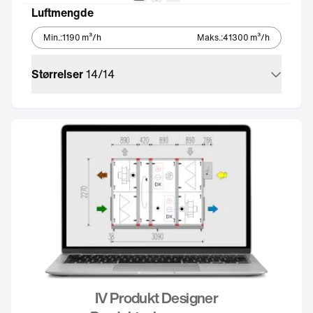
Kryssvarmeveksler
Integrert kjøleaggregat – Ec
Integrert automatikk
Luftmengde
Min.
:
1190
m³/h
Maks.
:
41300
m³/h
Størrelser
14
/
14
IV Produkt Designer