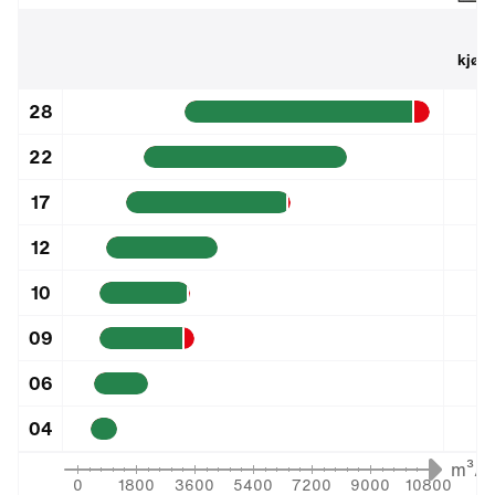
Ro
Vis hjelpetekst
kjøl
28
22
17
12
10
09
06
04
m³/h
0
1800
3600
5400
7200
9000
10800