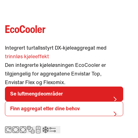
different language.
Want to change?
Yes
No
EcoCooler
Integrert turtallsstyrt DX-kjøleaggregat med
trinnløs kjøleeffekt
Den integrerte kjøleløsningen EcoCooler er
tilgjengelig for aggregatene Envistar Top,
Envistar Flex og Flexomix.
Se luftmengdeområder
Finn aggregat etter dine behov
Roterende varmeveksel
Motstrømsveksler
Kryssvarmeveksler
ikon_batteri_enplan
ikon_batteri_tvaplan
Integrert kjøleaggregat – EcoCooler
Integrert automatikk