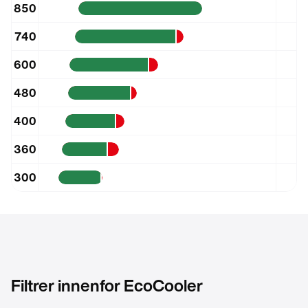
850
740
600
480
400
360
300
240
190
150
Filtrer innenfor
EcoCooler
100