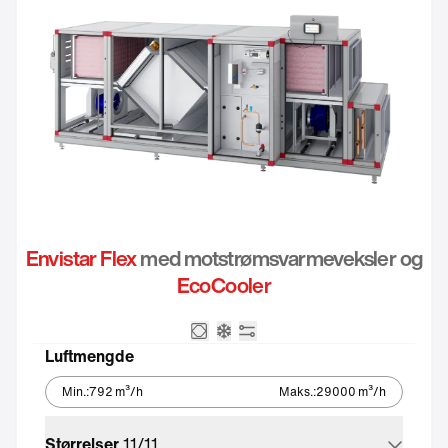
Envistar Flex
med motstrømsvarmeveksler og
EcoCooler
Motstrømsveksler
Integrert kjøleaggregat – Ec
Integrert automatikk
Luftmengde
Min.
:
792
m³/h
Maks.
:
29000
m³/h
Størrelser
11
/
11