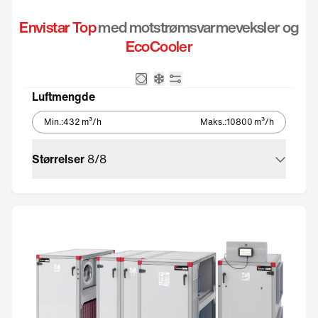
Envistar Top
med motstrømsvarmeveksler og
EcoCooler
Motstrømsveksler
Integrert kjøleaggregat – Ec
Integrert automatikk
Luftmengde
Min.
:
432
m³/h
Maks.
:
10800
m³/h
Størrelser
8
/
8