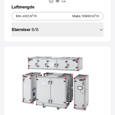
Roterende varmeveksel
Integrert kjøleaggregat – Ec
Integrert automatikk
Luftmengde
Min.
:
432
m³/h
Maks.
:
10800
m³/h
Størrelser
8
/
8