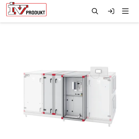
Søk
Logg inn
Men
Change to
English?
Your browser has a