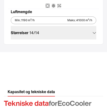
Kryssvarmeveksler
Integrert kjøleaggregat – Ec
Uten automatikk
Luftmengde
Min.
:
1190
m³/h
Maks.
:
41000
m³/h
Størrelser
14
/
14
Kapasitet og tekniske data
Tekniske data
for
EcoCooler