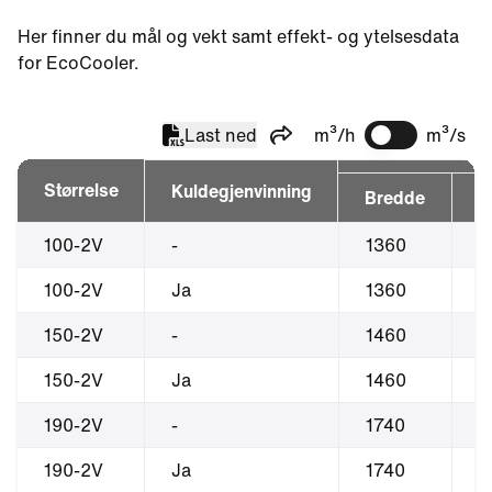
Her finner du mål og vekt samt effekt- og ytelsesdata
for EcoCooler.
Last ned
m³/h
m³/s
Del
Størrelse
Kuldegjenvinning
Bredde
H
100-2V
-
1360
1
100-2V
Ja
1360
1
150-2V
-
1460
1
150-2V
Ja
1460
1
190-2V
-
1740
1
190-2V
Ja
1740
1