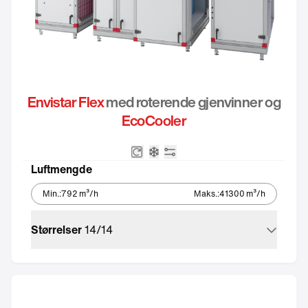
Envistar Flex
med roterende gjenvinner og
EcoCooler
Roterende varmeveksel
Integrert kjøleaggregat – Ec
Integrert automatikk
Luftmengde
Min.
:
792
m³/h
Maks.
:
41300
m³/h
Størrelser
14
/
14