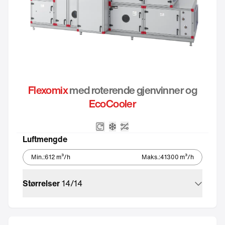
Flexomix
med roterende gjenvinner og
EcoCooler
Roterende varmeveksel
Integrert kjøleaggregat – Ec
Uten automatikk
Luftmengde
Min.
:
612
m³/h
Maks.
:
41300
m³/h
Størrelser
14
/
14