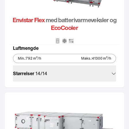
Envistar Flex
med batterivarmeveksler og
EcoCooler
ikon_batteri_tvaplan
Integrert kjøleaggregat – Ec
Integrert automatikk
Luftmengde
Min.
:
792
m³/h
Maks.
:
41300
m³/h
Størrelser
14
/
14