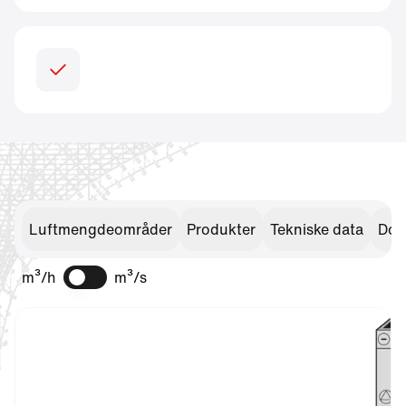
Luftmengdeområder
Produkter
Tekniske data
Dok
m³/h
m³/s