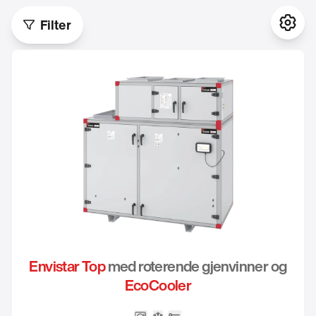
m³/h
0
8260
16520
24780
33040
41300
Filter
Innst
Envistar Top
med roterende gjenvinner og
EcoCooler